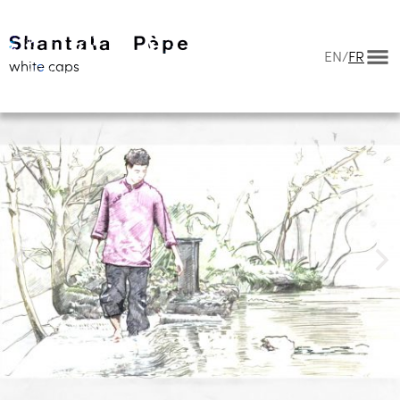
EN
/
FR
white caps