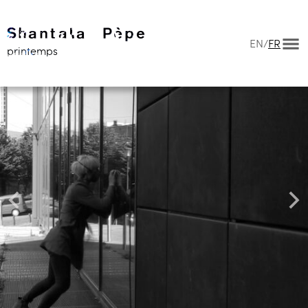
EN
/
FR
printemps